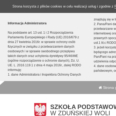
Strona korzysta z plików cookies w celu realizacji usług i zgodnie z
znajdują się w
Informacja Administratora
2. Pana/Pani da
przetwarzane w
Na podstawie art. 13 ust. 1 i 2 Rozporządzenia
internetowej o
Parlamentu Europejskiego i Rady (UE) 2016/679 z
prawnych spocz
dnia 27 kwietnia 2016r. w sprawie ochrony osób
ust.1 lit.c RODO
fizycznych w związku z przetwarzaniem danych
3. jeżeli korzy
osobowych i w sprawie swobodnego przepływu
będącego adres
takich danych oraz uchylenia dyrektywy 95/46/WE
Pan/Pani na pr
(ogólne rozporządzenie o ochronie danych), Dz. U.
udzielenia odp
UE. L. 2016.119.1 z dnia 4 maja 2016r., dalej RODO
4. dane osobo
informuję:
państwowym, or
1. dane Administratora i Inspektora Ochrony Danych
Strona 
SZKOŁA PODSTAWOW
W ZDUŃSKIEJ WOLI