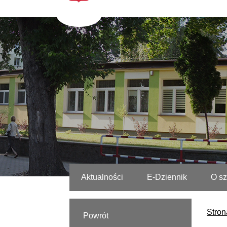
Aktualności
E-Dziennik
O sz
Stron
Powrót