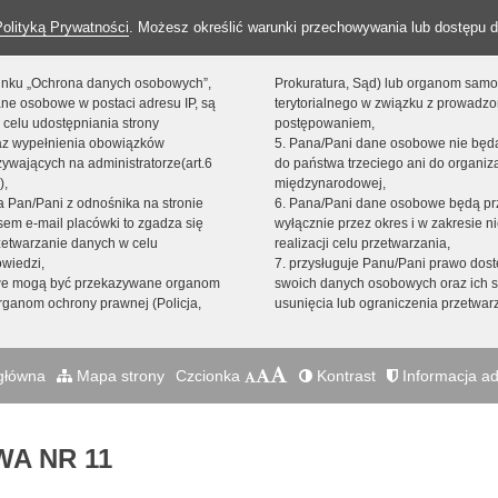
Polityką Prywatności
. Możesz określić warunki przechowywania lub dostępu d
 linku „Ochrona danych osobowych”,
Prokuratura, Sąd) lub organom sam
ne osobowe w postaci adresu IP, są
terytorialnego w związku z prowadz
 celu udostępniania strony
postępowaniem,
raz wypełnienia obowiązków
5. Pana/Pani dane osobowe nie bę
ywających na administratorze(art.6
do państwa trzeciego ani do organiza
),
międzynarodowej,
sta Pan/Pani z odnośnika na stronie
6. Pana/Pani dane osobowe będą pr
em e-mail placówki to zgadza się
wyłącznie przez okres i w zakresie 
zetwarzanie danych w celu
realizacji celu przetwarzania,
owiedzi,
7. przysługuje Panu/Pani prawo dost
we mogą być przekazywane organom
swoich danych osobowych oraz ich s
ganom ochrony prawnej (Policja,
usunięcia lub ograniczenia przetwar
główna
Mapa strony
Czcionka
Kontrast
Informacja ad
A NR 11