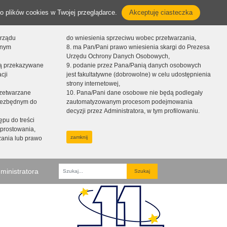
o plików cookies w Twojej przeglądarce.
Akceptuję ciasteczka
orządu
do wniesienia sprzeciwu wobec przetwarzania,
onym
8. ma Pan/Pani prawo wniesienia skargi do Prezesa
Urzędu Ochrony Danych Osobowych,
dą przekazywane
9. podanie przez Pana/Panią danych osobowych
cji
jest fakultatywne (dobrowolne) w celu udostępnienia
strony internetowej,
zetwarzane
10. Pana/Pani dane osobowe nie będą podlegały
niezbędnym do
zautomatyzowanym procesom podejmowania
decyzji przez Administratora, w tym profilowaniu.
ępu do treści
prostowania,
zamknij
zania lub prawo
ministratora
Fraza