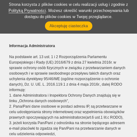
Strona korzysta z plików cookies w celu realizacji usług i zgodnie z
Polityką Prywatności
. Możesz określić warunki przechowywania lub
dostępu do plików cookies w Twojej przeglądarce.
Akceptuję ciasteczka
Informacja Administratora
Na podstawie art. 13 ust. 1 i 2 Rozporządzenia Parlamentu
Europejskiego i Rady (UE) 2016/679 z dnia 27 kwietnia 2016r. w
sprawie ochrony osób fizycznych w związku z przetwarzaniem danych
osobowych i w sprawie swobodnego przepływu takich danych oraz
uchylenia dyrektywy 95/46/WE (ogólne rozporządzenie o ochronie
danych), Dz. U. UE. L. 2016.119.1 z dnia 4 maja 2016r., dalej RODO
informuję:
1. dane Administratora i Inspektora Ochrony Danych znajdują się w
linku „Ochrona danych osobowych”,
2. Pana/Pani dane osobowe w postaci adresu IP, są przetwarzane w
celu udostępniania strony internetowej oraz wypełnienia obowiązków
prawnych spoczywających na administratorze(art.6 ust.1 lit.c RODO),
3. jeżeli korzysta Pan/Pani z odnośnika na stronie będącego adresem
e-mail placówki to zgadza się Pan/Pani na przetwarzanie danych w
celu udzielenia odpowiedzi,