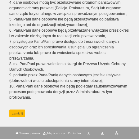
4. dane osobowe mogą być przekazywane organom państwowym,
organom ochrony prawnej (Policja, Prokuratura, Sąd) lub organom
samorządu terytorialnego w związku z prowadzonym postępowaniem,
5. Pana/Pani dane osobowe nie będą przekazywane do państwa
trzeciego ani do organizacji międzynarodowej,
6. Pana/Pani dane osobowe będą przetwarzane wyłącznie przez okres
i w zakresie niezbędnym do realizacji celu przetwarzania,
7. przysługuje Panu/Pani prawo dostępu do treści swoich danych
osobowych oraz ich sprostowania, usunięcia lub ograniczenia
przetwarzania lub prawo do wniesienia sprzeciwu wobec
przetwarzania,
8. ma Pan/Pani prawo wniesienia skargi do Prezesa Urzędu Ochrony
Danych Osobowych,
9. podanie przez Pana/Panią danych osobowych jest fakultatywne
(dobrowolne) w celu udostępnienia strony internetowej,
10. Pana/Pani dane osobowe nie będą podlegały zautomatyzowanym
procesom podejmowania decyzji przez Administratora, w tym
profilowaniu.
zamknij
Strona główna
Mapa strony
Czcionka