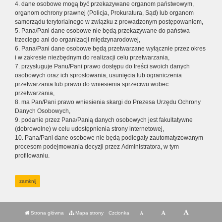
4. dane osobowe mogą być przekazywane organom państwowym,
organom ochrony prawnej (Policja, Prokuratura, Sąd) lub organom
samorządu terytorialnego w związku z prowadzonym postępowaniem,
5. Pana/Pani dane osobowe nie będą przekazywane do państwa
trzeciego ani do organizacji międzynarodowej,
6. Pana/Pani dane osobowe będą przetwarzane wyłącznie przez okres
i w zakresie niezbędnym do realizacji celu przetwarzania,
7. przysługuje Panu/Pani prawo dostępu do treści swoich danych
osobowych oraz ich sprostowania, usunięcia lub ograniczenia
przetwarzania lub prawo do wniesienia sprzeciwu wobec
przetwarzania,
8. ma Pan/Pani prawo wniesienia skargi do Prezesa Urzędu Ochrony
Danych Osobowych,
9. podanie przez Pana/Panią danych osobowych jest fakultatywne
(dobrowolne) w celu udostępnienia strony internetowej,
10. Pana/Pani dane osobowe nie będą podlegały zautomatyzowanym
procesom podejmowania decyzji przez Administratora, w tym
profilowaniu.
zamknij
Strona główna
Mapa strony
Czcionka