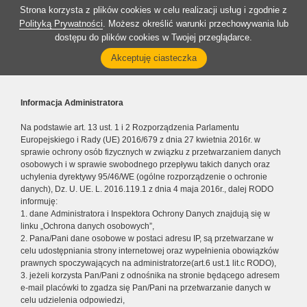
Strona korzysta z plików cookies w celu realizacji usług i zgodnie z
Polityką Prywatności
. Możesz określić warunki przechowywania lub
dostępu do plików cookies w Twojej przeglądarce.
Akceptuję ciasteczka
Informacja Administratora
Na podstawie art. 13 ust. 1 i 2 Rozporządzenia Parlamentu
Europejskiego i Rady (UE) 2016/679 z dnia 27 kwietnia 2016r. w
sprawie ochrony osób fizycznych w związku z przetwarzaniem danych
osobowych i w sprawie swobodnego przepływu takich danych oraz
uchylenia dyrektywy 95/46/WE (ogólne rozporządzenie o ochronie
danych), Dz. U. UE. L. 2016.119.1 z dnia 4 maja 2016r., dalej RODO
informuję:
1. dane Administratora i Inspektora Ochrony Danych znajdują się w
linku „Ochrona danych osobowych”,
2. Pana/Pani dane osobowe w postaci adresu IP, są przetwarzane w
celu udostępniania strony internetowej oraz wypełnienia obowiązków
prawnych spoczywających na administratorze(art.6 ust.1 lit.c RODO),
3. jeżeli korzysta Pan/Pani z odnośnika na stronie będącego adresem
e-mail placówki to zgadza się Pan/Pani na przetwarzanie danych w
celu udzielenia odpowiedzi,