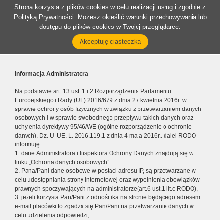
Strona korzysta z plików cookies w celu realizacji usług i zgodnie z
Polityką Prywatności
. Możesz określić warunki przechowywania lub
dostępu do plików cookies w Twojej przeglądarce.
Akceptuję ciasteczka
Informacja Administratora
Na podstawie art. 13 ust. 1 i 2 Rozporządzenia Parlamentu
Europejskiego i Rady (UE) 2016/679 z dnia 27 kwietnia 2016r. w
sprawie ochrony osób fizycznych w związku z przetwarzaniem danych
osobowych i w sprawie swobodnego przepływu takich danych oraz
uchylenia dyrektywy 95/46/WE (ogólne rozporządzenie o ochronie
danych), Dz. U. UE. L. 2016.119.1 z dnia 4 maja 2016r., dalej RODO
informuję:
1. dane Administratora i Inspektora Ochrony Danych znajdują się w
linku „Ochrona danych osobowych”,
2. Pana/Pani dane osobowe w postaci adresu IP, są przetwarzane w
celu udostępniania strony internetowej oraz wypełnienia obowiązków
prawnych spoczywających na administratorze(art.6 ust.1 lit.c RODO),
3. jeżeli korzysta Pan/Pani z odnośnika na stronie będącego adresem
e-mail placówki to zgadza się Pan/Pani na przetwarzanie danych w
celu udzielenia odpowiedzi,