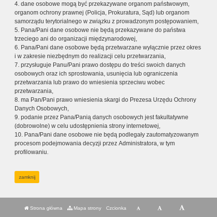
4. dane osobowe mogą być przekazywane organom państwowym,
organom ochrony prawnej (Policja, Prokuratura, Sąd) lub organom
samorządu terytorialnego w związku z prowadzonym postępowaniem,
5. Pana/Pani dane osobowe nie będą przekazywane do państwa
trzeciego ani do organizacji międzynarodowej,
6. Pana/Pani dane osobowe będą przetwarzane wyłącznie przez okres
i w zakresie niezbędnym do realizacji celu przetwarzania,
7. przysługuje Panu/Pani prawo dostępu do treści swoich danych
osobowych oraz ich sprostowania, usunięcia lub ograniczenia
przetwarzania lub prawo do wniesienia sprzeciwu wobec
przetwarzania,
8. ma Pan/Pani prawo wniesienia skargi do Prezesa Urzędu Ochrony
Danych Osobowych,
9. podanie przez Pana/Panią danych osobowych jest fakultatywne
(dobrowolne) w celu udostępnienia strony internetowej,
10. Pana/Pani dane osobowe nie będą podlegały zautomatyzowanym
procesom podejmowania decyzji przez Administratora, w tym
profilowaniu.
zamknij
Strona główna
Mapa strony
Czcionka