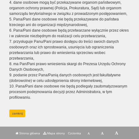
4. dane osobowe mogą być przekazywane organom państwowym,
organom ochrony prawnej (Policja, Prokuratura, Sąd) lub organom
samorządu terytorialnego w związku z prowadzonym postępowaniem,
5. Pana/Pani dane osobowe nie będą przekazywane do państwa
trzeciego ani do organizacji międzynarodowej,
6. Pana/Pani dane osobowe będą przetwarzane wyłącznie przez okres
i w zakresie niezbędnym do realizacji celu przetwarzania,
7. przysługuje Panu/Pani prawo dostępu do treści swoich danych
osobowych oraz ich sprostowania, usunięcia lub ograniczenia
przetwarzania lub prawo do wniesienia sprzeciwu wobec
przetwarzania,
8. ma Pan/Pani prawo wniesienia skargi do Prezesa Urzędu Ochrony
Danych Osobowych,
9. podanie przez Pana/Panią danych osobowych jest fakultatywne
(dobrowolne) w celu udostępnienia strony internetowej,
10. Pana/Pani dane osobowe nie będą podlegały zautomatyzowanym
procesom podejmowania decyzji przez Administratora, w tym
profilowaniu.
zamknij
Strona główna
Mapa strony
Czcionka