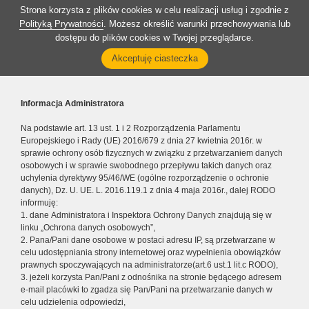
Strona korzysta z plików cookies w celu realizacji usług i zgodnie z
Polityką Prywatności
. Możesz określić warunki przechowywania lub
dostępu do plików cookies w Twojej przeglądarce.
Akceptuję ciasteczka
Informacja Administratora
Na podstawie art. 13 ust. 1 i 2 Rozporządzenia Parlamentu
Europejskiego i Rady (UE) 2016/679 z dnia 27 kwietnia 2016r. w
sprawie ochrony osób fizycznych w związku z przetwarzaniem danych
osobowych i w sprawie swobodnego przepływu takich danych oraz
uchylenia dyrektywy 95/46/WE (ogólne rozporządzenie o ochronie
danych), Dz. U. UE. L. 2016.119.1 z dnia 4 maja 2016r., dalej RODO
informuję:
1. dane Administratora i Inspektora Ochrony Danych znajdują się w
linku „Ochrona danych osobowych”,
2. Pana/Pani dane osobowe w postaci adresu IP, są przetwarzane w
celu udostępniania strony internetowej oraz wypełnienia obowiązków
prawnych spoczywających na administratorze(art.6 ust.1 lit.c RODO),
3. jeżeli korzysta Pan/Pani z odnośnika na stronie będącego adresem
e-mail placówki to zgadza się Pan/Pani na przetwarzanie danych w
celu udzielenia odpowiedzi,