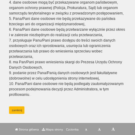
4. dane osobowe mogą być przekazywane organom państwowym,
organom ochrony prawnej (Policja, Prokuratura, Sąd) lub organom
samorządu terytorialnego w związku z prowadzonym postępowaniem,
5. Pana/Pani dane osobowe nie będą przekazywane do państwa
trzeciego ani do organizacji międzynarodowej,
6. Pana/Pani dane osobowe będą przetwarzane wyłącznie przez okres
i w zakresie niezbędnym do realizacji celu przetwarzania,
7. przysługuje Panu/Pani prawo dostępu do treści swoich danych
osobowych oraz ich sprostowania, usunięcia lub ograniczenia
przetwarzania lub prawo do wniesienia sprzeciwu wobec
przetwarzania,
8. ma Pan/Pani prawo wniesienia skargi do Prezesa Urzędu Ochrony
Danych Osobowych,
9. podanie przez Pana/Panią danych osobowych jest fakultatywne
(dobrowolne) w celu udostępnienia strony internetowej,
10. Pana/Pani dane osobowe nie będą podlegały zautomatyzowanym
procesom podejmowania decyzji przez Administratora, w tym
profilowaniu.
zamknij
Strona główna
Mapa strony
Czcionka