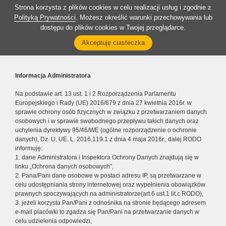
Strona korzysta z plików cookies w celu realizacji usług i zgodnie z
Polityką Prywatności
. Możesz określić warunki przechowywania lub
dostępu do plików cookies w Twojej przeglądarce.
Akceptuję ciasteczka
Informacja Administratora
Na podstawie art. 13 ust. 1 i 2 Rozporządzenia Parlamentu
Europejskiego i Rady (UE) 2016/679 z dnia 27 kwietnia 2016r. w
sprawie ochrony osób fizycznych w związku z przetwarzaniem danych
osobowych i w sprawie swobodnego przepływu takich danych oraz
uchylenia dyrektywy 95/46/WE (ogólne rozporządzenie o ochronie
danych), Dz. U. UE. L. 2016.119.1 z dnia 4 maja 2016r., dalej RODO
informuję:
1. dane Administratora i Inspektora Ochrony Danych znajdują się w
linku „Ochrona danych osobowych”,
2. Pana/Pani dane osobowe w postaci adresu IP, są przetwarzane w
celu udostępniania strony internetowej oraz wypełnienia obowiązków
prawnych spoczywających na administratorze(art.6 ust.1 lit.c RODO),
3. jeżeli korzysta Pan/Pani z odnośnika na stronie będącego adresem
e-mail placówki to zgadza się Pan/Pani na przetwarzanie danych w
celu udzielenia odpowiedzi,