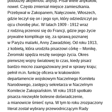
pobudziły aktywność artysty. Pisał wiele artykułów,
nowel. Często zmieniał miejsce zamieszkania.
Przebywał w Zakopanem, Nałęczowie, Włoszech,
gdzie leczył się on i jego syn, który odziedziczył po
ojcu chorobę płuc. W latach 1909 - 1912 wraz
z rodziną przenosi się do Francji, gdzie jego życie
prywatne komplikuje się, za sprawą poznanej
w Paryżu malarki, Anny Zawadzkiej. Od roku 1913,
z kobietą, która urodziła pisarzowi córkę – Monikę,
Żeromski spędza resztę swojego życia. Okres
pierwszej wojny światowej to czas, kiedy pisarz
bardzo mocno zaangażowany jest w sprawy kraju;
pełnił m.in. funkcję oficera w krakowskim
departamencie wojskowym Naczelnego Komitetu
Narodowego, zastępcy sekretarza w Naczelnym
Komitecie Zakopiańskim. W roku 1918 spotkało
pisarza niezwykle bolesne doświadczenie,
a mianowicie śmierć syna. W tym to roku zrozpaczony
literat został wybrany przewodniczącym Rady