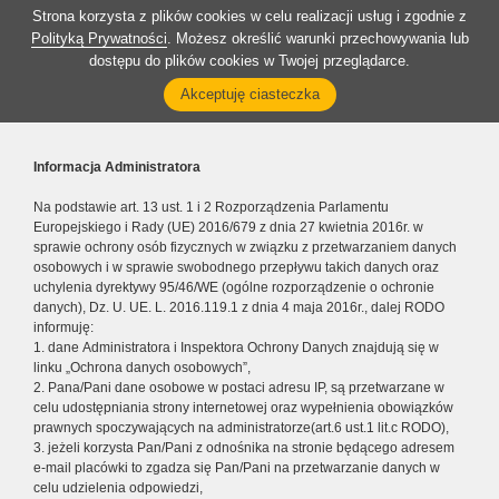
Strona korzysta z plików cookies w celu realizacji usług i zgodnie z
Polityką Prywatności
. Możesz określić warunki przechowywania lub
dostępu do plików cookies w Twojej przeglądarce.
Akceptuję ciasteczka
Informacja Administratora
Na podstawie art. 13 ust. 1 i 2 Rozporządzenia Parlamentu
Europejskiego i Rady (UE) 2016/679 z dnia 27 kwietnia 2016r. w
sprawie ochrony osób fizycznych w związku z przetwarzaniem danych
osobowych i w sprawie swobodnego przepływu takich danych oraz
uchylenia dyrektywy 95/46/WE (ogólne rozporządzenie o ochronie
danych), Dz. U. UE. L. 2016.119.1 z dnia 4 maja 2016r., dalej RODO
informuję:
1. dane Administratora i Inspektora Ochrony Danych znajdują się w
linku „Ochrona danych osobowych”,
2. Pana/Pani dane osobowe w postaci adresu IP, są przetwarzane w
celu udostępniania strony internetowej oraz wypełnienia obowiązków
prawnych spoczywających na administratorze(art.6 ust.1 lit.c RODO),
3. jeżeli korzysta Pan/Pani z odnośnika na stronie będącego adresem
e-mail placówki to zgadza się Pan/Pani na przetwarzanie danych w
celu udzielenia odpowiedzi,