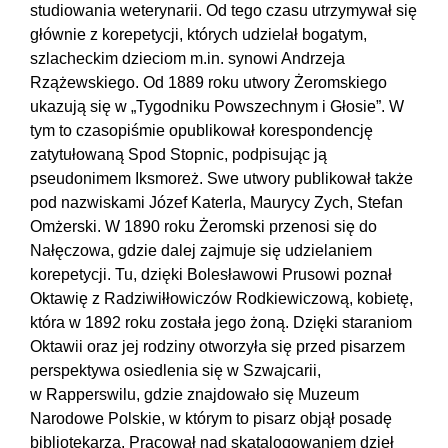
studiowania weterynarii. Od tego czasu utrzymywał się
głównie z korepetycji, których udzielał bogatym,
szlacheckim dzieciom m.in. synowi Andrzeja
Rzążewskiego. Od 1889 roku utwory Żeromskiego
ukazują się w „Tygodniku Powszechnym i Głosie”. W
tym to czasopiśmie opublikował korespondencję
zatytułowaną Spod Stopnic, podpisując ją
pseudonimem Iksmoreż. Swe utwory publikował także
pod nazwiskami Józef Katerla, Maurycy Zych, Stefan
Omżerski. W 1890 roku Żeromski przenosi się do
Nałęczowa, gdzie dalej zajmuje się udzielaniem
korepetycji. Tu, dzięki Bolesławowi Prusowi poznał
Oktawię z Radziwiłłowiczów Rodkiewiczową, kobietę,
która w 1892 roku została jego żoną. Dzięki staraniom
Oktawii oraz jej rodziny otworzyła się przed pisarzem
perspektywa osiedlenia się w Szwajcarii,
w Rapperswilu, gdzie znajdowało się Muzeum
Narodowe Polskie, w którym to pisarz objął posadę
bibliotekarza. Pracował nad skatalogowaniem dzieł