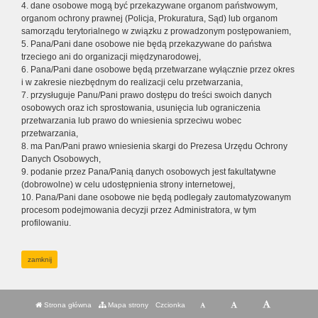
4. dane osobowe mogą być przekazywane organom państwowym,
organom ochrony prawnej (Policja, Prokuratura, Sąd) lub organom
samorządu terytorialnego w związku z prowadzonym postępowaniem,
5. Pana/Pani dane osobowe nie będą przekazywane do państwa
trzeciego ani do organizacji międzynarodowej,
6. Pana/Pani dane osobowe będą przetwarzane wyłącznie przez okres
i w zakresie niezbędnym do realizacji celu przetwarzania,
7. przysługuje Panu/Pani prawo dostępu do treści swoich danych
osobowych oraz ich sprostowania, usunięcia lub ograniczenia
przetwarzania lub prawo do wniesienia sprzeciwu wobec
przetwarzania,
8. ma Pan/Pani prawo wniesienia skargi do Prezesa Urzędu Ochrony
Danych Osobowych,
9. podanie przez Pana/Panią danych osobowych jest fakultatywne
(dobrowolne) w celu udostępnienia strony internetowej,
10. Pana/Pani dane osobowe nie będą podlegały zautomatyzowanym
procesom podejmowania decyzji przez Administratora, w tym
profilowaniu.
zamknij
Strona główna
Mapa strony
Czcionka