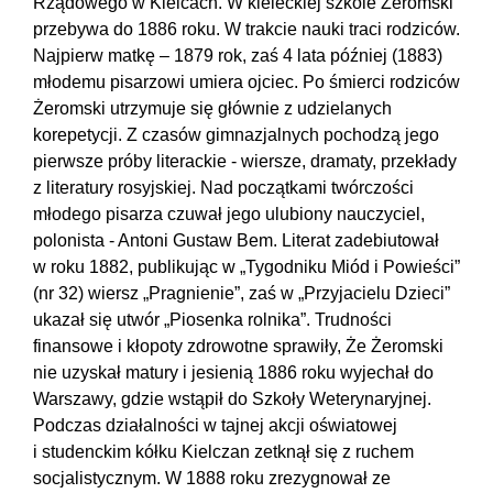
Rządowego w Kielcach. W kieleckiej szkole Żeromski
przebywa do 1886 roku. W trakcie nauki traci rodziców.
Najpierw matkę – 1879 rok, zaś 4 lata później (1883)
młodemu pisarzowi umiera ojciec. Po śmierci rodziców
Żeromski utrzymuje się głównie z udzielanych
korepetycji. Z czasów gimnazjalnych pochodzą jego
pierwsze próby literackie - wiersze, dramaty, przekłady
z literatury rosyjskiej. Nad początkami twórczości
młodego pisarza czuwał jego ulubiony nauczyciel,
polonista - Antoni Gustaw Bem. Literat zadebiutował
w roku 1882, publikując w „Tygodniku Miód i Powieści”
(nr 32) wiersz „Pragnienie”, zaś w „Przyjacielu Dzieci”
ukazał się utwór „Piosenka rolnika”. Trudności
finansowe i kłopoty zdrowotne sprawiły, Że Żeromski
nie uzyskał matury i jesienią 1886 roku wyjechał do
Warszawy, gdzie wstąpił do Szkoły Weterynaryjnej.
Podczas działalności w tajnej akcji oświatowej
i studenckim kółku Kielczan zetknął się z ruchem
socjalistycznym. W 1888 roku zrezygnował ze