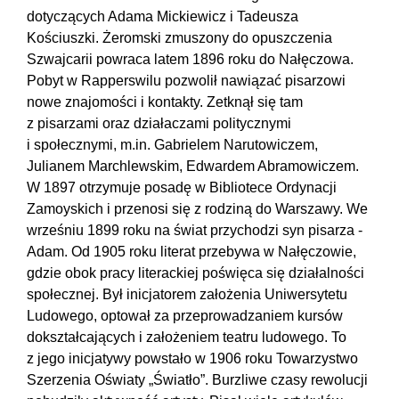
dotyczących Adama Mickiewicz i Tadeusza
Kościuszki. Żeromski zmuszony do opuszczenia
Szwajcarii powraca latem 1896 roku do Nałęczowa.
Pobyt w Rapperswilu pozwolił nawiązać pisarzowi
nowe znajomości i kontakty. Zetknął się tam
z pisarzami oraz działaczami politycznymi
i społecznymi, m.in. Gabrielem Narutowiczem,
Julianem Marchlewskim, Edwardem Abramowiczem.
W 1897 otrzymuje posadę w Bibliotece Ordynacji
Zamoyskich i przenosi się z rodziną do Warszawy. We
wrześniu 1899 roku na świat przychodzi syn pisarza -
Adam. Od 1905 roku literat przebywa w Nałęczowie,
gdzie obok pracy literackiej poświęca się działalności
społecznej. Był inicjatorem założenia Uniwersytetu
Ludowego, optował za przeprowadzaniem kursów
dokształcających i założeniem teatru ludowego. To
z jego inicjatywy powstało w 1906 roku Towarzystwo
Szerzenia Oświaty „Światło”. Burzliwe czasy rewolucji