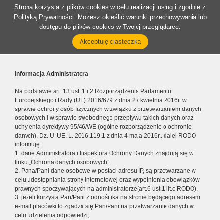
Strona korzysta z plików cookies w celu realizacji usług i zgodnie z
Polityką Prywatności
. Możesz określić warunki przechowywania lub
dostępu do plików cookies w Twojej przeglądarce.
Akceptuję ciasteczka
Informacja Administratora
Na podstawie art. 13 ust. 1 i 2 Rozporządzenia Parlamentu
Europejskiego i Rady (UE) 2016/679 z dnia 27 kwietnia 2016r. w
sprawie ochrony osób fizycznych w związku z przetwarzaniem danych
osobowych i w sprawie swobodnego przepływu takich danych oraz
uchylenia dyrektywy 95/46/WE (ogólne rozporządzenie o ochronie
danych), Dz. U. UE. L. 2016.119.1 z dnia 4 maja 2016r., dalej RODO
informuję:
1. dane Administratora i Inspektora Ochrony Danych znajdują się w
linku „Ochrona danych osobowych”,
2. Pana/Pani dane osobowe w postaci adresu IP, są przetwarzane w
celu udostępniania strony internetowej oraz wypełnienia obowiązków
prawnych spoczywających na administratorze(art.6 ust.1 lit.c RODO),
3. jeżeli korzysta Pan/Pani z odnośnika na stronie będącego adresem
e-mail placówki to zgadza się Pan/Pani na przetwarzanie danych w
celu udzielenia odpowiedzi,