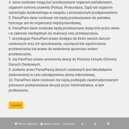
4. dane osobowe mogą być przekazywane organom państwowym,
organom ochrony prawnej (Policja, Prokuratura, Sąd) lub organom
samorządu terytorialnego w związku z prowadzonym postępowaniem,
5. Pana/Pani dane osobowe nie będą przekazywane do państwa
trzeciego ani do organizacji międzynarodowej,
6. Pana/Pani dane osobowe będą przetwarzane wyłącznie przez okres
i w zakresie niezbędnym do realizacji celu przetwarzania,
7. przysługuje Panu/Pani prawo dostępu do treści swoich danych
osobowych oraz ich sprostowania, usunięcia lub ograniczenia
przetwarzania lub prawo do wniesienia sprzeciwu wobec
przetwarzania,
8. ma Pan/Pani prawo wniesienia skargi do Prezesa Urzędu Ochrony
Danych Osobowych,
9. podanie przez Pana/Panią danych osobowych jest fakultatywne
(dobrowolne) w celu udostępnienia strony internetowej,
10. Pana/Pani dane osobowe nie będą podlegały zautomatyzowanym
procesom podejmowania decyzji przez Administratora, w tym
profilowaniu.
zamknij
Strona główna
Mapa strony
Czcionka