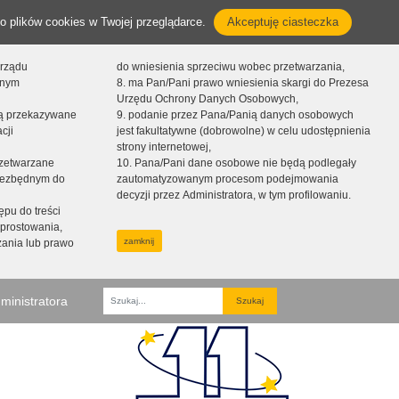
o plików cookies w Twojej przeglądarce.
Akceptuję ciasteczka
orządu
do wniesienia sprzeciwu wobec przetwarzania,
onym
8. ma Pan/Pani prawo wniesienia skargi do Prezesa
Urzędu Ochrony Danych Osobowych,
dą przekazywane
9. podanie przez Pana/Panią danych osobowych
cji
jest fakultatywne (dobrowolne) w celu udostępnienia
strony internetowej,
zetwarzane
10. Pana/Pani dane osobowe nie będą podlegały
niezbędnym do
zautomatyzowanym procesom podejmowania
decyzji przez Administratora, w tym profilowaniu.
ępu do treści
prostowania,
zamknij
zania lub prawo
ministratora
Fraza