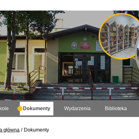
kole
Dokumenty
Wydarzenia
Biblioteka
a główna
Dokumenty