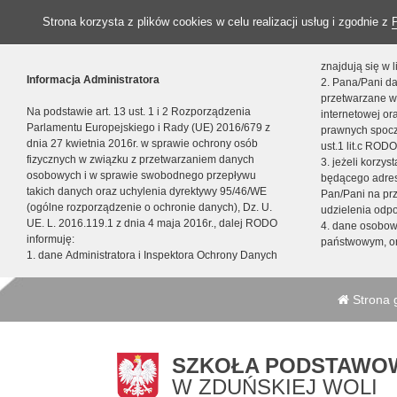
Strona korzysta z plików cookies w celu realizacji usług i zgodnie z
znajdują się w
Informacja Administratora
2. Pana/Pani da
przetwarzane w
Na podstawie art. 13 ust. 1 i 2 Rozporządzenia
internetowej o
Parlamentu Europejskiego i Rady (UE) 2016/679 z
prawnych spocz
dnia 27 kwietnia 2016r. w sprawie ochrony osób
ust.1 lit.c RODO
fizycznych w związku z przetwarzaniem danych
3. jeżeli korzy
osobowych i w sprawie swobodnego przepływu
będącego adres
takich danych oraz uchylenia dyrektywy 95/46/WE
Pan/Pani na pr
(ogólne rozporządzenie o ochronie danych), Dz. U.
udzielenia odp
UE. L. 2016.119.1 z dnia 4 maja 2016r., dalej RODO
4. dane osobo
informuję:
państwowym, or
1. dane Administratora i Inspektora Ochrony Danych
Strona 
SZKOŁA PODSTAWOW
W ZDUŃSKIEJ WOLI