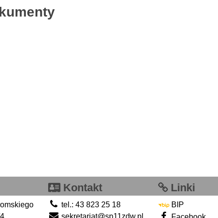
kumenty
Kontakt
Linki
romskiego
tel.: 43 823 25 18
BIP
/4
sekretariat@sp11zdw.pl
Facebook