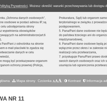
Polityką Prywatności
. Możesz określić warunki przechowywania lub dostępu d
 linku „Ochrona danych osobowych”,
Prokuratura, Sąd) lub organom sam
ne osobowe w postaci adresu IP, są
terytorialnego w związku z prowadz
 celu udostępniania strony
postępowaniem,
raz wypełnienia obowiązków
5. Pana/Pani dane osobowe nie bę
ywających na administratorze(art.6
do państwa trzeciego ani do organiza
),
międzynarodowej,
sta Pan/Pani z odnośnika na stronie
6. Pana/Pani dane osobowe będą pr
em e-mail placówki to zgadza się
wyłącznie przez okres i w zakresie 
zetwarzanie danych w celu
realizacji celu przetwarzania,
owiedzi,
7. przysługuje Panu/Pani prawo dost
we mogą być przekazywane organom
swoich danych osobowych oraz ich s
ganom ochrony prawnej (Policja,
usunięcia lub ograniczenia przetwar
główna
Mapa strony
Czcionka
Kontrast
Informacja ad
A NR 11