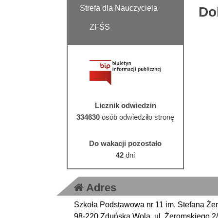
Strefa dla Nauczyciela
Do
ZFŚS
Licznik odwiedzin
334630
osób odwiedziło stronę
Do wakacji pozostało
42
dni
Adres
Szkoła Podstawowa nr 11 im. Stefana Że
98-220 Zduńska Wola, ul. Żeromskiego 2