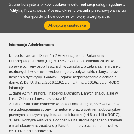
Strona korzysta z plików cookies w celu realizacji usług i zgodnie z
Polityką Prywatności
. Możesz określić warunki przechowywania lub
dostępu do plików cookies w Twojej przeglądarce.
Akceptuję ciasteczka
Informacja Administratora
Na podstawie art. 13 ust. 1 i 2 Rozporządzenia Parlamentu
Europejskiego i Rady (UE) 2016/679 z dnia 27 kwietnia 2016r. w
sprawie ochrony osób fizycznych w związku z przetwarzaniem danych
osobowych i w sprawie swobodnego przepływu takich danych oraz
uchylenia dyrektywy 95/46/WE (ogólne rozporządzenie o ochronie
danych), Dz. U. UE. L. 2016.119.1 z dnia 4 maja 2016r., dalej RODO
informuję:
1. dane Administratora i Inspektora Ochrony Danych znajdują się w
linku „Ochrona danych osobowych”,
2. Pana/Pani dane osobowe w postaci adresu IP, są przetwarzane w
celu udostępniania strony internetowej oraz wypełnienia obowiązków
prawnych spoczywających na administratorze(art.6 ust.1 lit.c RODO),
3. jeżeli korzysta Pan/Pani z odnośnika na stronie będącego adresem
e-mail placówki to zgadza się Pan/Pani na przetwarzanie danych w
celu udzielenia odpowiedzi,