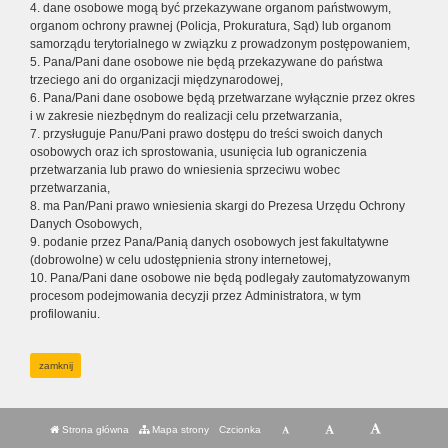
4. dane osobowe mogą być przekazywane organom państwowym,
organom ochrony prawnej (Policja, Prokuratura, Sąd) lub organom
samorządu terytorialnego w związku z prowadzonym postępowaniem,
5. Pana/Pani dane osobowe nie będą przekazywane do państwa
trzeciego ani do organizacji międzynarodowej,
6. Pana/Pani dane osobowe będą przetwarzane wyłącznie przez okres
i w zakresie niezbędnym do realizacji celu przetwarzania,
7. przysługuje Panu/Pani prawo dostępu do treści swoich danych
osobowych oraz ich sprostowania, usunięcia lub ograniczenia
przetwarzania lub prawo do wniesienia sprzeciwu wobec
przetwarzania,
8. ma Pan/Pani prawo wniesienia skargi do Prezesa Urzędu Ochrony
Danych Osobowych,
9. podanie przez Pana/Panią danych osobowych jest fakultatywne
(dobrowolne) w celu udostępnienia strony internetowej,
10. Pana/Pani dane osobowe nie będą podlegały zautomatyzowanym
procesom podejmowania decyzji przez Administratora, w tym
profilowaniu.
zamknij
Strona główna
Mapa strony
Czcionka