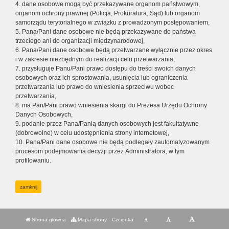
4. dane osobowe mogą być przekazywane organom państwowym,
organom ochrony prawnej (Policja, Prokuratura, Sąd) lub organom
samorządu terytorialnego w związku z prowadzonym postępowaniem,
5. Pana/Pani dane osobowe nie będą przekazywane do państwa
trzeciego ani do organizacji międzynarodowej,
6. Pana/Pani dane osobowe będą przetwarzane wyłącznie przez okres
i w zakresie niezbędnym do realizacji celu przetwarzania,
7. przysługuje Panu/Pani prawo dostępu do treści swoich danych
osobowych oraz ich sprostowania, usunięcia lub ograniczenia
przetwarzania lub prawo do wniesienia sprzeciwu wobec
przetwarzania,
8. ma Pan/Pani prawo wniesienia skargi do Prezesa Urzędu Ochrony
Danych Osobowych,
9. podanie przez Pana/Panią danych osobowych jest fakultatywne
(dobrowolne) w celu udostępnienia strony internetowej,
10. Pana/Pani dane osobowe nie będą podlegały zautomatyzowanym
procesom podejmowania decyzji przez Administratora, w tym
profilowaniu.
zamknij
Strona główna
Mapa strony
Czcionka