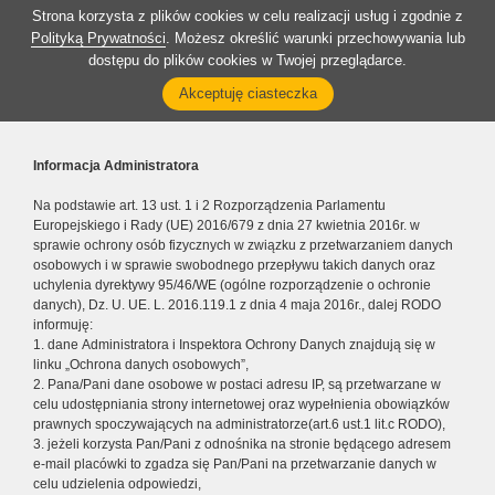
Strona korzysta z plików cookies w celu realizacji usług i zgodnie z
Polityką Prywatności
. Możesz określić warunki przechowywania lub
dostępu do plików cookies w Twojej przeglądarce.
Akceptuję ciasteczka
Informacja Administratora
Na podstawie art. 13 ust. 1 i 2 Rozporządzenia Parlamentu
Europejskiego i Rady (UE) 2016/679 z dnia 27 kwietnia 2016r. w
sprawie ochrony osób fizycznych w związku z przetwarzaniem danych
osobowych i w sprawie swobodnego przepływu takich danych oraz
uchylenia dyrektywy 95/46/WE (ogólne rozporządzenie o ochronie
danych), Dz. U. UE. L. 2016.119.1 z dnia 4 maja 2016r., dalej RODO
informuję:
1. dane Administratora i Inspektora Ochrony Danych znajdują się w
linku „Ochrona danych osobowych”,
2. Pana/Pani dane osobowe w postaci adresu IP, są przetwarzane w
celu udostępniania strony internetowej oraz wypełnienia obowiązków
prawnych spoczywających na administratorze(art.6 ust.1 lit.c RODO),
3. jeżeli korzysta Pan/Pani z odnośnika na stronie będącego adresem
e-mail placówki to zgadza się Pan/Pani na przetwarzanie danych w
celu udzielenia odpowiedzi,