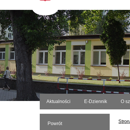
Aktualności
E-Dziennik
O sz
Stron
Powrót