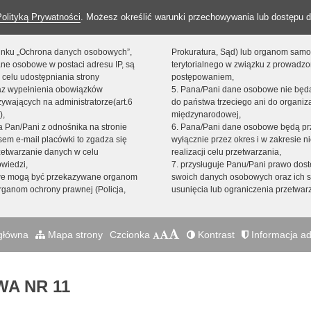
Polityką Prywatności
. Możesz określić warunki przechowywania lub dostępu d
 linku „Ochrona danych osobowych”,
Prokuratura, Sąd) lub organom sam
ne osobowe w postaci adresu IP, są
terytorialnego w związku z prowadz
 celu udostępniania strony
postępowaniem,
raz wypełnienia obowiązków
5. Pana/Pani dane osobowe nie bę
ywających na administratorze(art.6
do państwa trzeciego ani do organiza
),
międzynarodowej,
sta Pan/Pani z odnośnika na stronie
6. Pana/Pani dane osobowe będą pr
em e-mail placówki to zgadza się
wyłącznie przez okres i w zakresie 
zetwarzanie danych w celu
realizacji celu przetwarzania,
owiedzi,
7. przysługuje Panu/Pani prawo dost
we mogą być przekazywane organom
swoich danych osobowych oraz ich s
ganom ochrony prawnej (Policja,
usunięcia lub ograniczenia przetwar
główna
Mapa strony
Czcionka
Kontrast
Informacja ad
A NR 11