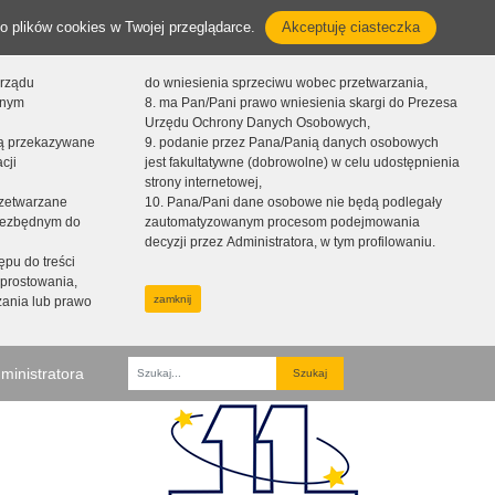
o plików cookies w Twojej przeglądarce.
Akceptuję ciasteczka
orządu
do wniesienia sprzeciwu wobec przetwarzania,
onym
8. ma Pan/Pani prawo wniesienia skargi do Prezesa
Urzędu Ochrony Danych Osobowych,
dą przekazywane
9. podanie przez Pana/Panią danych osobowych
cji
jest fakultatywne (dobrowolne) w celu udostępnienia
strony internetowej,
zetwarzane
10. Pana/Pani dane osobowe nie będą podlegały
niezbędnym do
zautomatyzowanym procesom podejmowania
decyzji przez Administratora, w tym profilowaniu.
ępu do treści
prostowania,
zamknij
zania lub prawo
ministratora
Fraza