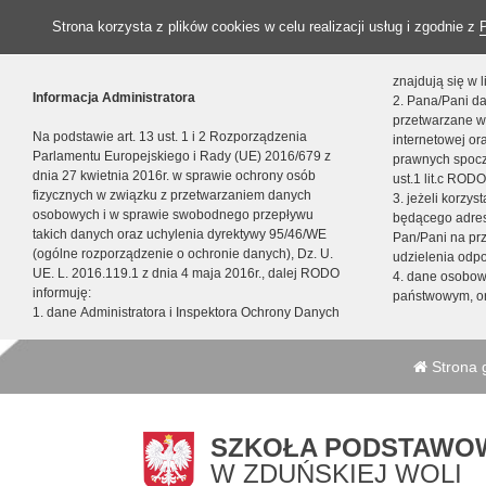
Strona korzysta z plików cookies w celu realizacji usług i zgodnie z
znajdują się w
Informacja Administratora
2. Pana/Pani da
przetwarzane w
Na podstawie art. 13 ust. 1 i 2 Rozporządzenia
internetowej o
Parlamentu Europejskiego i Rady (UE) 2016/679 z
prawnych spocz
dnia 27 kwietnia 2016r. w sprawie ochrony osób
ust.1 lit.c RODO
fizycznych w związku z przetwarzaniem danych
3. jeżeli korzy
osobowych i w sprawie swobodnego przepływu
będącego adres
takich danych oraz uchylenia dyrektywy 95/46/WE
Pan/Pani na pr
(ogólne rozporządzenie o ochronie danych), Dz. U.
udzielenia odp
UE. L. 2016.119.1 z dnia 4 maja 2016r., dalej RODO
4. dane osobo
informuję:
państwowym, or
1. dane Administratora i Inspektora Ochrony Danych
Strona 
SZKOŁA PODSTAWOW
W ZDUŃSKIEJ WOLI