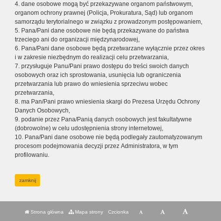
4. dane osobowe mogą być przekazywane organom państwowym,
organom ochrony prawnej (Policja, Prokuratura, Sąd) lub organom
samorządu terytorialnego w związku z prowadzonym postępowaniem,
5. Pana/Pani dane osobowe nie będą przekazywane do państwa
trzeciego ani do organizacji międzynarodowej,
6. Pana/Pani dane osobowe będą przetwarzane wyłącznie przez okres
i w zakresie niezbędnym do realizacji celu przetwarzania,
7. przysługuje Panu/Pani prawo dostępu do treści swoich danych
osobowych oraz ich sprostowania, usunięcia lub ograniczenia
przetwarzania lub prawo do wniesienia sprzeciwu wobec
przetwarzania,
8. ma Pan/Pani prawo wniesienia skargi do Prezesa Urzędu Ochrony
Danych Osobowych,
9. podanie przez Pana/Panią danych osobowych jest fakultatywne
(dobrowolne) w celu udostępnienia strony internetowej,
10. Pana/Pani dane osobowe nie będą podlegały zautomatyzowanym
procesom podejmowania decyzji przez Administratora, w tym
profilowaniu.
zamknij
Strona główna
Mapa strony
Czcionka