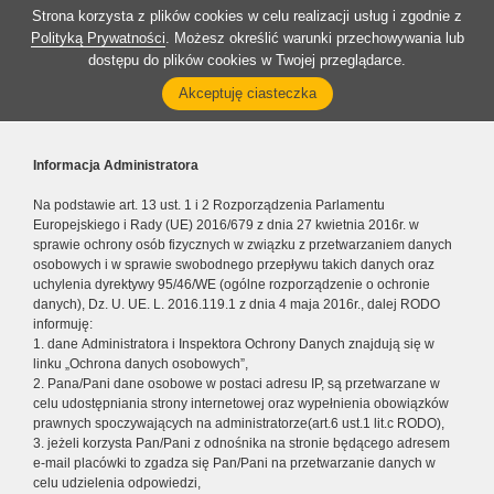
Strona korzysta z plików cookies w celu realizacji usług i zgodnie z
Polityką Prywatności
. Możesz określić warunki przechowywania lub
dostępu do plików cookies w Twojej przeglądarce.
Akceptuję ciasteczka
Informacja Administratora
Na podstawie art. 13 ust. 1 i 2 Rozporządzenia Parlamentu
Europejskiego i Rady (UE) 2016/679 z dnia 27 kwietnia 2016r. w
sprawie ochrony osób fizycznych w związku z przetwarzaniem danych
osobowych i w sprawie swobodnego przepływu takich danych oraz
uchylenia dyrektywy 95/46/WE (ogólne rozporządzenie o ochronie
danych), Dz. U. UE. L. 2016.119.1 z dnia 4 maja 2016r., dalej RODO
informuję:
1. dane Administratora i Inspektora Ochrony Danych znajdują się w
linku „Ochrona danych osobowych”,
2. Pana/Pani dane osobowe w postaci adresu IP, są przetwarzane w
celu udostępniania strony internetowej oraz wypełnienia obowiązków
prawnych spoczywających na administratorze(art.6 ust.1 lit.c RODO),
3. jeżeli korzysta Pan/Pani z odnośnika na stronie będącego adresem
e-mail placówki to zgadza się Pan/Pani na przetwarzanie danych w
celu udzielenia odpowiedzi,